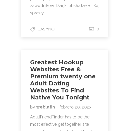
zawodników. Dzięki obsłudze BLIKa,
sprawy…
CASYNO
0
Greatest Hookup
Websites Free &
Premium twenty one
Adult Dating
Websites To Find
Native You Tonight
by
weblatin
febrero 20, 2023
AdultFriendFinder has to be the
most effective get together site