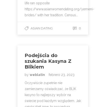
life ran opposite
https://www.asianwomendating.org/yemeni-
brides/ with her tradition. Census…
ASIAN DATING
0
Podejścia do
szukania Kasyna Z
Blikiem
by
weblatin
febrero 23, 2023
Oczywiście zupełnie nie
zamierzamy oświadczać, że BLIK
kasyno to najlepszy wybór na
świecie pod każdym względem. Jak
całokształt inne, ta procedura