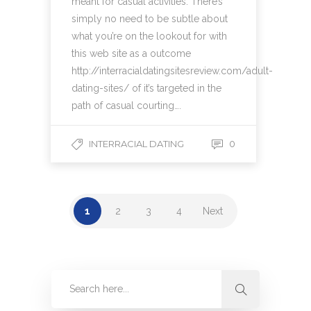
meant for casual activities. There’s
simply no need to be subtle about
what you’re on the lookout for with
this web site as a outcome
http://interracialdatingsitesreview.com/adult-
dating-sites/ of it’s targeted in the
path of casual courting….
INTERRACIAL DATING
0
1
2
3
4
Next